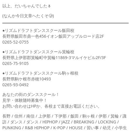
以上、だいちゃんでした🌷
(なんか今日文章へたくそ🥲)
●リズムドラフトダンススクール飯田校
長野県飯田市鼎一色456イオン飯田アップルロード店2F
0265-52-0755
●リズムドラフトダンススクール箕輪校
長野県上伊那郡箕輪町中箕輪11869-3マルイケビル2F/3F
0265-75-9105
●リズムドラフトダンススクール駒ヶ根校
長野県駒ケ根市赤穂10493
0265-93-0492
あなたの街のダンススクール！
見学・体験随時募集中！
お問い合わせはHPか、各校まで直接お電話ください。
長野 / 信州 / 南信 / 上伊那 / 下伊那 / 飯田 / 駒ヶ根 / 伊那 / 箕輪 / 諏
訪 / ダンス / ダンス / HIPHOP / JAZZ / BREAKING / LOCKING /
PUNKING / R&B HIPHOP / K-POP / HOUSE / 習い事 / 幼児 / 小学生