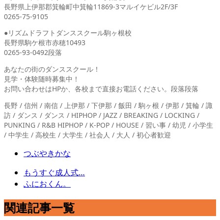
長野県上伊那郡箕輪町中箕輪11869-3マルイケビル2F/3F
0265-75-9105
●リズムドラフトダンススクール駒ヶ根校
長野県駒ケ根市赤穂10493
0265-93-0492段落
あなたの街のダンススクール！
見学・体験随時募集中！
お問い合わせはHPか、各校まで直接お電話ください。段落段落
長野 / 信州 / 南信 / 上伊那 / 下伊那 / 飯田 / 駒ヶ根 / 伊那 / 箕輪 / 諏
訪 / ダンス / ダンス / HIPHOP / JAZZ / BREAKING / LOCKING /
PUNKING / R&B HIPHOP / K-POP / HOUSE / 習い事 / 幼児 / 小学生
/ 中学生 / 高校生 / 大学生 / 社会人 / 大人 / 初心者歓迎
つぶやきかな
もうすぐ成人式…
ふにおくん。
関連記事一覧