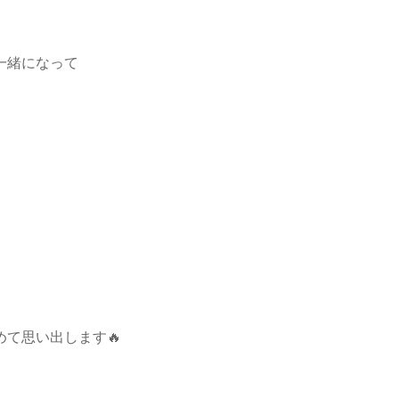
と一緒になって
！
めて思い出します🔥