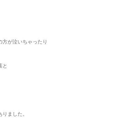
んの方が泣いちゃったり
葉と
山ありました。