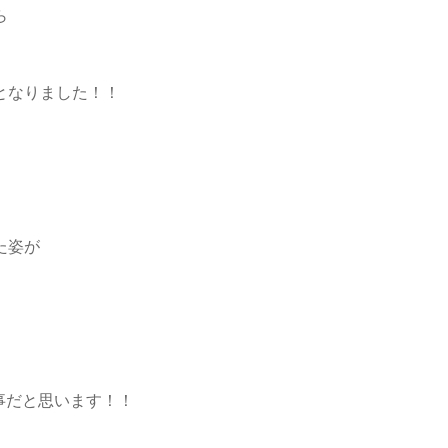
がら
果となりました！！
いた姿が
大事だと思います！！