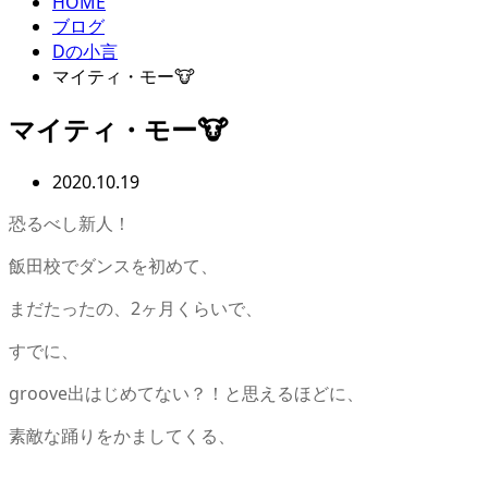
HOME
ブログ
Dの小言
マイティ・モー🐮
マイティ・モー🐮
2020.10.19
恐るべし新人！
飯田校でダンスを初めて、
まだたったの、2ヶ月くらいで、
すでに、
groove出はじめてない？！と思えるほどに、
素敵な踊りをかましてくる、