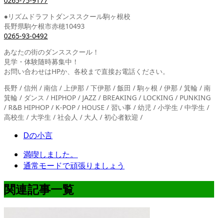
0265-75-9177
●リズムドラフトダンススクール駒ヶ根校
長野県駒ケ根市赤穂10493
0265-93-0492
あなたの街のダンススクール！
見学・体験随時募集中！
お問い合わせはHPか、各校まで直接お電話ください。
長野 / 信州 / 南信 / 上伊那 / 下伊那 / 飯田 / 駒ヶ根 / 伊那 / 箕輪 / 南
箕輪 / ダンス / HIPHOP / JAZZ / BREAKING / LOCKING / PUNKING
/ R&B HIPHOP / K-POP / HOUSE / 習い事 / 幼児 / 小学生 / 中学生 /
高校生 / 大学生 / 社会人 / 大人 / 初心者歓迎 /
Dの小言
満喫しました。
通常モードで頑張りましょう
関連記事一覧