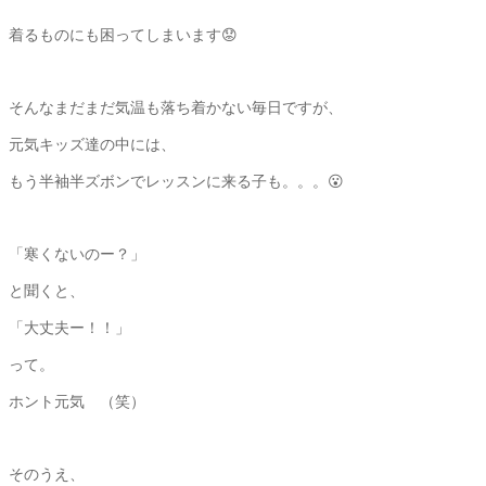
着るものにも困ってしまいます😟
そんなまだまだ気温も落ち着かない毎日ですが、
元気キッズ達の中には、
もう半袖半ズボンでレッスンに来る子も。。。😮
「寒くないのー？」
と聞くと、
「大丈夫ー！！」
って。
ホント元気 （笑）
そのうえ、