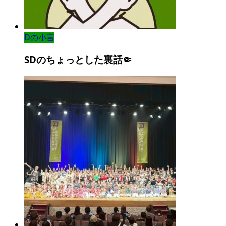
Dの小言
SDのちょっとした裏話🤏