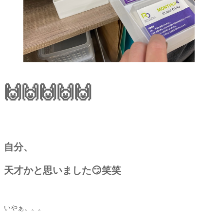
🙌🙌🙌🙌🙌
自分、
天才かと思いました😏笑笑
いやぁ。。。