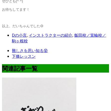
ぜひとも(^ ^)
お待ちしてます！
以上、だいちゃんでした🌻
Dの小言
,
インストラクターの紹介
,
飯田校／箕輪校／
駒ヶ根校
難しさを思い知る😵
下條レッスン
関連記事一覧