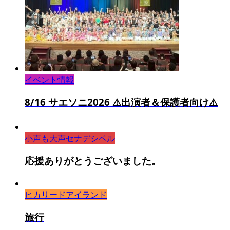
イベント情報
8/16 サエソニ2026 ⚠️出演者＆保護者向け⚠️
小声も大声セナデシベル
応援ありがとうございました。
ヒカリードアイランド
旅行