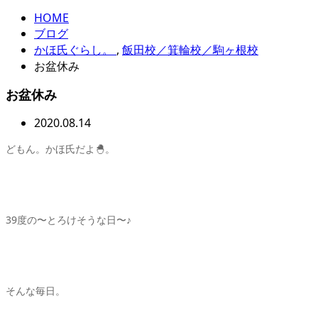
HOME
ブログ
かほ氏ぐらし。
,
飯田校／箕輪校／駒ヶ根校
お盆休み
お盆休み
2020.08.14
どもん。かほ氏だよ🐣。
39度の〜とろけそうな日〜♪
そんな毎日。