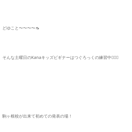
どゆこと〜〜〜〜🦟
そんな土曜日のKanaキッズビギナーはつぐろっくの練習中🙆🏻‍♀️
駒ヶ根校が出来て初めての発表の場！